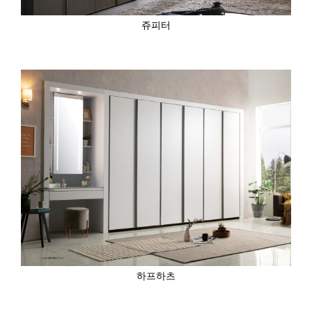
쥬피터
하프하츠