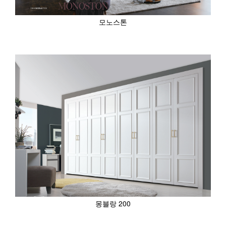
모노스톤
몽블랑 200