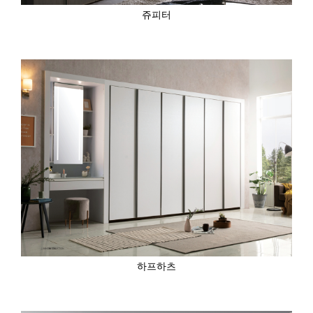
쥬피터
하프하츠