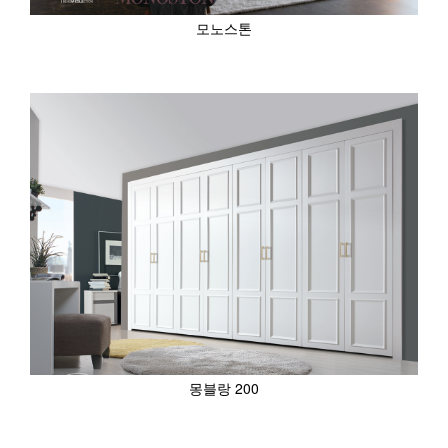
모노스톤
몽블랑 200