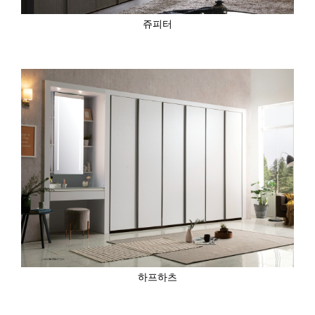
쥬피터
하프하츠