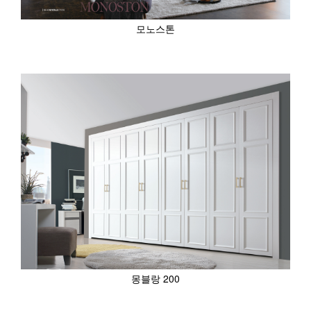
모노스톤
몽블랑 200